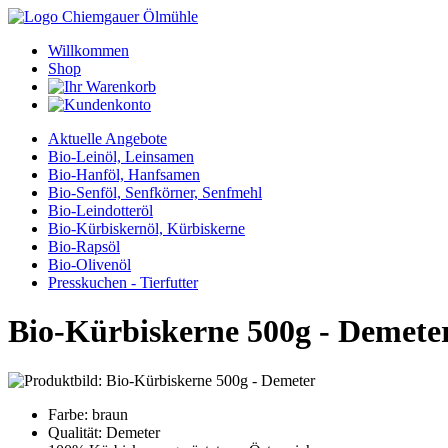
Willkommen
Shop
Aktuelle Angebote
Bio-Leinöl, Leinsamen
Bio-Hanföl, Hanfsamen
Bio-Senföl, Senfkörner, Senfmehl
Bio-Leindotteröl
Bio-Kürbiskernöl, Kürbiskerne
Bio-Rapsöl
Bio-Olivenöl
Presskuchen - Tierfutter
Bio-Kürbiskerne 500g - Demete
Farbe: braun
Qualität: Demeter